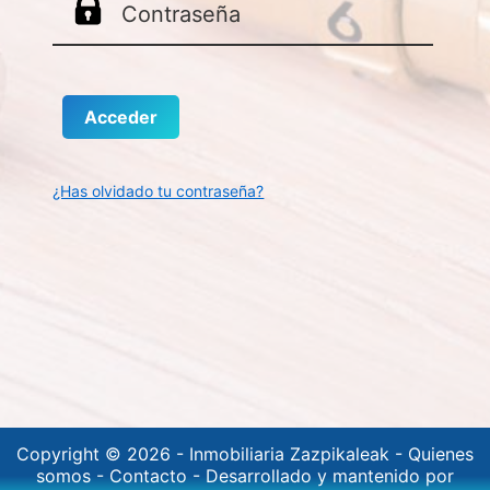
¿Has olvidado tu contraseña?
Copyright © 2026 -
Inmobiliaria Zazpikaleak
-
Quienes
somos
-
Contacto
-
Desarrollado y mantenido por