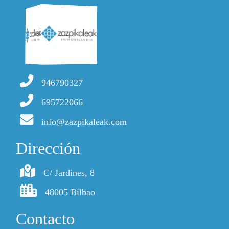
946790327
695722066
info@zazpikaleak.com
Dirección
C/ Jardines, 8
48005 Bilbao
Contacto