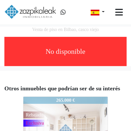
Venta de piso en Bilbao, casco viejo
No disponible
Otros inmuebles que podrían ser de su interés
691-25044
265.000 €
Rebajado
Exclusiva