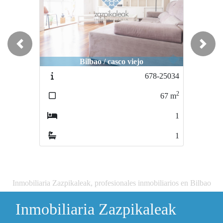
Previous
Next
Bilbao / casco viejo
678-25034
2
67
m
1
1
Inmobiliaria Zazpikaleak, profesionales inmobiliarios en Bilbao
Inmobiliaria Zazpikaleak