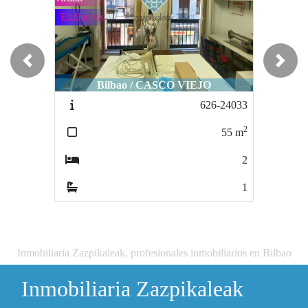
Exclusiva
Previous
Next
Bilbao / CASCO VIEJO
626-24033
2
55
m
2
1
Inmobiliaria Zazpikaleak, profesionales inmobiliarios en Bilbao
Inmobiliaria Zazpikaleak