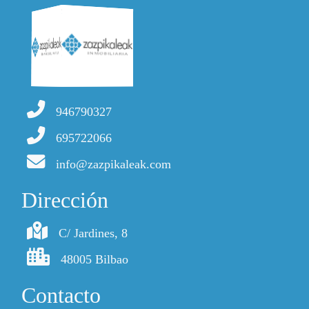
946790327
695722066
info@zazpikaleak.com
Dirección
C/ Jardines, 8
48005 Bilbao
Contacto