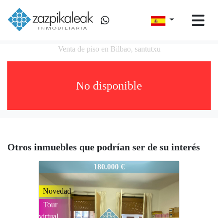
Venta de piso en Bilbao, santutxu
No disponible
Otros inmuebles que podrían ser de su interés
717-2619
180.000 €
Novedad
Tour
virtual